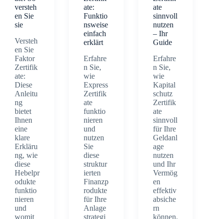
versteh
ate:
ate
en Sie
Funktio
sinnvoll
sie
nsweise
nutzen
einfach
– Ihr
Versteh
erklärt
Guide
en Sie
Faktor
Erfahre
Erfahre
Zertifik
n Sie,
n Sie,
ate:
wie
wie
Diese
Express
Kapital
Anleitu
Zertifik
schutz
ng
ate
Zertifik
bietet
funktio
ate
Ihnen
nieren
sinnvoll
eine
und
für Ihre
klare
nutzen
Geldanl
Erkläru
Sie
age
ng, wie
diese
nutzen
diese
struktur
und Ihr
Hebelpr
ierten
Vermög
odukte
Finanzp
en
funktio
rodukte
effektiv
nieren
für Ihre
absiche
und
Anlage
rn
womit
strategi
können.