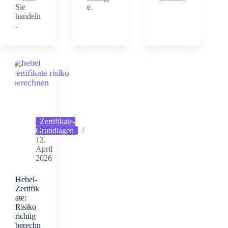
Sie
e.
handeln
.
Zertifikate-
Grundlagen
12.
April
2026
Hebel-
Zertifik
ate:
Risiko
richtig
berechn