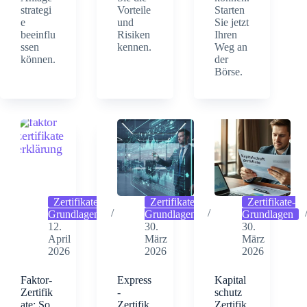
strategi
Vorteile
Starten
e
und
Sie jetzt
beeinflu
Risiken
Ihren
ssen
kennen.
Weg an
können.
der
Börse.
Zertifikate-
Zertifikate-
Zertifikate-
Grundlagen
Grundlagen
Grundlagen
12.
30.
30.
April
März
März
2026
2026
2026
Faktor-
Express
Kapital
Zertifik
-
schutz
ate: So
Zertifik
Zertifik