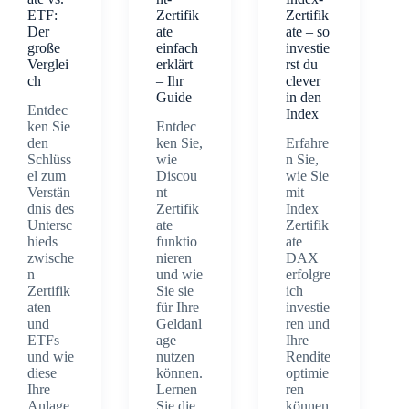
ETF:
Zertifik
Zertifik
Der
ate
ate – so
große
einfach
investie
Verglei
erklärt
rst du
ch
– Ihr
clever
Guide
in den
Entdec
Index
ken Sie
Entdec
den
ken Sie,
Erfahre
Schlüss
wie
n Sie,
el zum
Discou
wie Sie
Verstän
nt
mit
dnis des
Zertifik
Index
Untersc
ate
Zertifik
hieds
funktio
ate
zwische
nieren
DAX
n
und wie
erfolgre
Zertifik
Sie sie
ich
aten
für Ihre
investie
und
Geldanl
ren und
ETFs
age
Ihre
und wie
nutzen
Rendite
diese
können.
optimie
Ihre
Lernen
ren
Anlage
Sie die
können.