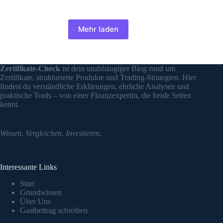
Mehr laden
Zertifikate-Check
ist dein unabhängiger Blog rund um
Zertifikate, strukturierte Produkte und Trading-Strategien. Hier
findest du verständliche Erklärungen, ehrliche Analysen und
praktische Tools – von einer Finanzexpertin, die beide Seiten
kennt.
Wissen. Vergleichen. Investieren.
Interessante Links
Start
Grundwissen
Über Uns
Gastbeitrag schreiben