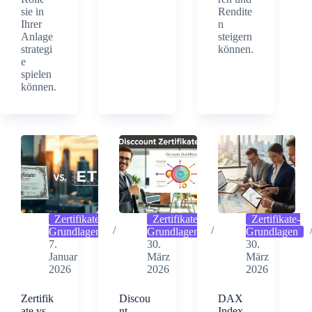
sie in
Rendite
Ihrer
n
Anlage
steigern
strategi
können.
e
spielen
können.
Zertifikate-
Zertifikate-
Zertifikate-
Grundlagen
Grundlagen
Grundlagen
7.
30.
30.
Januar
März
März
2026
2026
2026
Zertifik
Discou
DAX
ate vs.
nt-
Index-