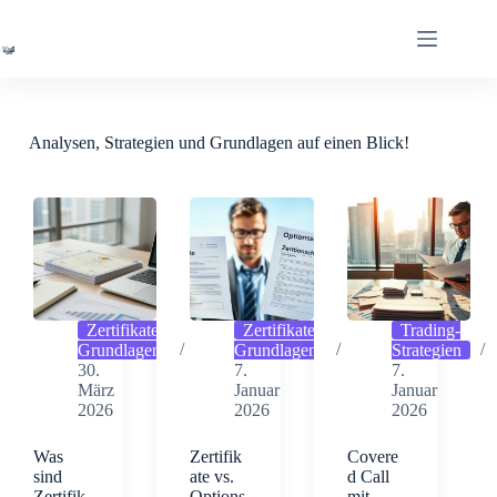
Zum
Inhalt
springen
Analysen, Strategien und Grundlagen auf einen Blick!
Zertifikate-
Zertifikate-
Trading-
Grundlagen
Grundlagen
Strategien
30.
7.
7.
März
Januar
Januar
2026
2026
2026
Was
Zertifik
Covere
sind
ate vs.
d Call
Zertifik
Options
mit