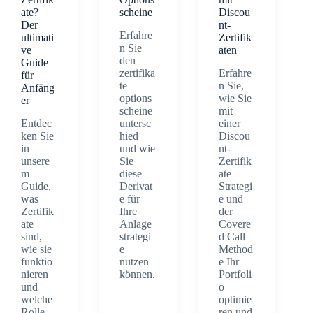
ate?
scheine
Discou
Der
nt-
Erfahre
ultimati
Zertifik
n Sie
ve
aten
den
Guide
zertifika
Erfahre
für
te
n Sie,
Anfäng
options
wie Sie
er
scheine
mit
Entdec
untersc
einer
ken Sie
hied
Discou
in
und wie
nt-
unsere
Sie
Zertifik
m
diese
ate
Guide,
Derivat
Strategi
was
e für
e und
Zertifik
Ihre
der
ate
Anlage
Covere
sind,
strategi
d Call
wie sie
e
Method
funktio
nutzen
e Ihr
nieren
können.
Portfoli
und
o
welche
optimie
Rolle
ren und