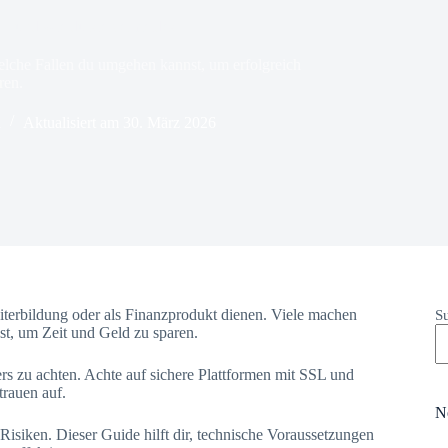
 – und wie du sie vermeidest
 welche Fallen du umgehen kannst, um erfolgreich
ren.
n
Aktualisiert am
30. März 2026
iterbildung oder als Finanzprodukt dienen. Viele machen
S
nst, um Zeit und Geld zu sparen.
ters zu achten. Achte auf sichere Plattformen mit SSL und
trauen auf.
N
siken. Dieser Guide hilft dir, technische Voraussetzungen