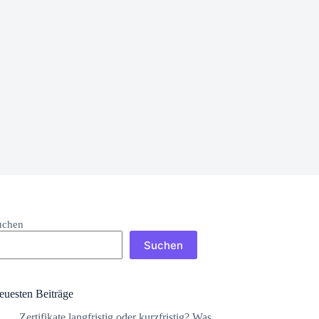
uchen
Suchen
euesten Beiträge
Zertifikate langfristig oder kurzfristig? Was