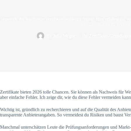
Die 9 größten Anfängerfehler mit Zertifikaten 2026
Vermeide die häufigsten zertifikate anfänger fehler! Hier erfährst du,
mit Zertifikaten zu investie
By
Julia Wegner
In
Zertifikate-Grundlage
Zertifikate bieten 2026 tolle Chancen. Sie können als Nachweis für We
aber einfache Fehler. Ich zeige dir, wie du diese Fehler vermeiden kan
Wichtig ist, gründlich zu recherchieren und auf die Qualität des Anbie
transparente Anbieterangaben. So vermeidest du Risiken und baust Ver
Manchmal unterschätzen Leute die Prüfungsanforderungen und Markt-Ri