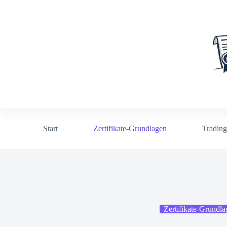
Zum
Inhalt
springen
Start
Zertifikate-Grundlagen
Trading
Zertifikate-Grundla