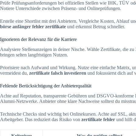
Prüfe Prüfungsanforderungen bei offiziellen Stellen wie IHK, TÜV od
Notiere Unterschiede zwischen Präsenz- und Onlineprüfungen.
Erstelle eine Shortlist mit drei Anbietern. Vergleiche Kosten, Ablau
börse anfänger fehler zertifikate
und erkennst Betrug schneller.
Ignorieren der Relevanz für die Karriere
Analysiere Stellenanzeigen in deiner Nische. Wähle Zertifikate, die zu
bringen selten langfristigen Nutzen.
Priorisiere nach Aufwand und Wirkung. Nutze eine einfache Matrix,
vermeidest du,
zertifikate falsch investieren
und fokussierst dich auf 
Fehlende Berücksichtigung der Anbieterqualität
Achte auf Reputation, transparente Gebühren und DSGVO-konforme Pl
Alumni-Netzwerke. Anbieter ohne klare Nachweise solltest du misstra
Technische Checks sind wichtig bei Onlinekursen. Achte auf SSL, ak
Arbeitgeber. Das reduziert das Risiko von
zertifikate fehler
und hilft d
Kriterium
Was du prüfen solltest