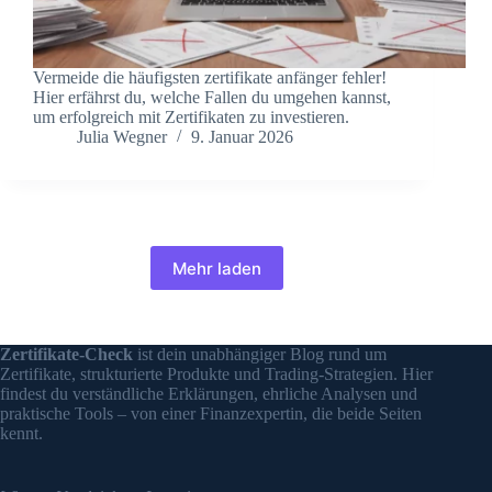
Vermeide die häufigsten zertifikate anfänger fehler!
Hier erfährst du, welche Fallen du umgehen kannst,
um erfolgreich mit Zertifikaten zu investieren.
Julia Wegner
9. Januar 2026
Mehr laden
Zertifikate-Check
ist dein unabhängiger Blog rund um
Zertifikate, strukturierte Produkte und Trading-Strategien. Hier
findest du verständliche Erklärungen, ehrliche Analysen und
praktische Tools – von einer Finanzexpertin, die beide Seiten
kennt.