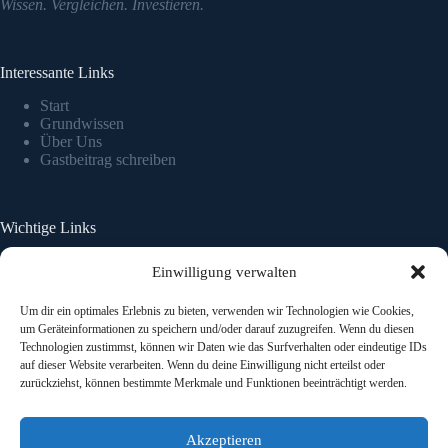
Wissen. Vergleichen. Investieren.
Interessante Links
Start
Grundwissen
Über Uns
Gastbeitrag schreiben
Wichtige Links
Impressum
Einwilligung verwalten
Datenschutzerklärung
Um dir ein optimales Erlebnis zu bieten, verwenden wir Technologien wie Cookies,
um Geräteinformationen zu speichern und/oder darauf zuzugreifen. Wenn du diesen
Risikohinweis:
Keine Anlageberatung. Investitionen in
Technologien zustimmst, können wir Daten wie das Surfverhalten oder eindeutige IDs
Zertifikate sind mit Risiken verbunden – bis hin zum
auf dieser Website verarbeiten. Wenn du deine Einwilligung nicht erteilst oder
Totalverlust. Informiere dich sorgfältig, bevor du investierst.
zurückziehst, können bestimmte Merkmale und Funktionen beeinträchtigt werden.
Akzeptieren
Hinweis:
Einige Links auf dieser Website sind Affiliate-Links.