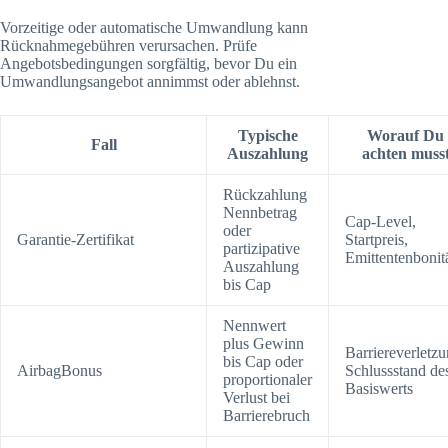
Vorzeitige oder automatische Umwandlung kann
Rücknahmegebühren verursachen. Prüfe
Angebotsbedingungen sorgfältig, bevor Du ein
Umwandlungsangebot annimmst oder ablehnst.
Typische
Worauf Du
Fall
Auszahlung
achten muss
Rückzahlung
Nennbetrag
Cap-Level,
oder
Garantie-Zertifikat
Startpreis,
partizipative
Emittentenbonit
Auszahlung
bis Cap
Nennwert
plus Gewinn
Barriereverletzu
bis Cap oder
AirbagBonus
Schlussstand de
proportionaler
Basiswerts
Verlust bei
Barrierebruch