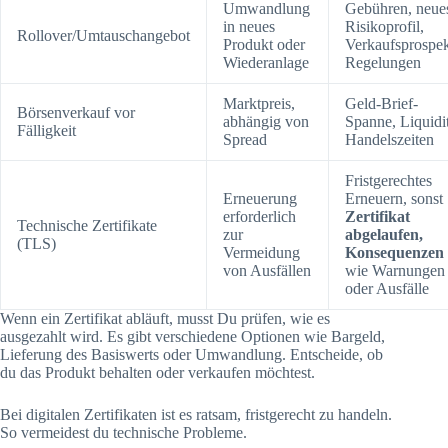
Umwandlung
Gebühren, neue
in neues
Risikoprofil,
Rollover/Umtauschangebot
Produkt oder
Verkaufsprospek
Wiederanlage
Regelungen
Marktpreis,
Geld-Brief-
Börsenverkauf vor
abhängig von
Spanne, Liquidit
Fälligkeit
Spread
Handelszeiten
Fristgerechtes
Erneuerung
Erneuern, sonst
erforderlich
Zertifikat
Technische Zertifikate
zur
abgelaufen,
(TLS)
Vermeidung
Konsequenzen
von Ausfällen
wie Warnungen
oder Ausfälle
Wenn ein Zertifikat abläuft, musst Du prüfen, wie es
ausgezahlt wird. Es gibt verschiedene Optionen wie Bargeld,
Lieferung des Basiswerts oder Umwandlung. Entscheide, ob
du das Produkt behalten oder verkaufen möchtest.
Bei digitalen Zertifikaten ist es ratsam, fristgerecht zu handeln.
So vermeidest du technische Probleme.