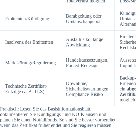
Totalverlust möglich
Loss-Str
Kündigun
Barabgeltung oder
Emittenten-Kündigung
Umtausc
Umtauschangebot
Alternat
Emittent
Ausfallrisiko, lange
Insolvenz des Emittenten
Sicherhe
Abwicklung
Rechtsl
Handelsaussetzungen,
Aussetz
Marktstörung/Regulierung
Forced-Redesign
Liquidit
Backup-
Downtime,
Erneuer
Technische Zertifikat-
Sicherheitswarnungen,
ein
abge
Entzüge (z. B. TLS)
Compliance-Risiko
Zertifi
möglich 
Praktisch: Lesen Sie das Basisinformationsblatt,
dokumentieren Sie Kündigungs- und KO-Klauseln und
planen Sie einen Notfallfonds. So sind Sie besser vorbereitet,
wenn das Zertifikat früher endet und Sie reagieren müssen.