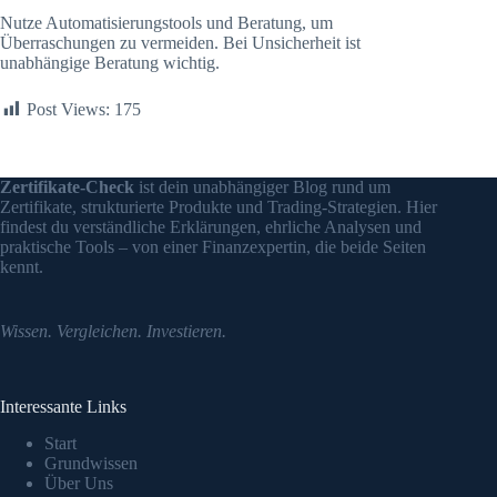
Nutze Automatisierungstools und Beratung, um
Überraschungen zu vermeiden. Bei Unsicherheit ist
unabhängige Beratung wichtig.
Post Views:
175
Zertifikate-Check
ist dein unabhängiger Blog rund um
Zertifikate, strukturierte Produkte und Trading-Strategien. Hier
findest du verständliche Erklärungen, ehrliche Analysen und
praktische Tools – von einer Finanzexpertin, die beide Seiten
kennt.
Wissen. Vergleichen. Investieren.
Interessante Links
Start
Grundwissen
Über Uns