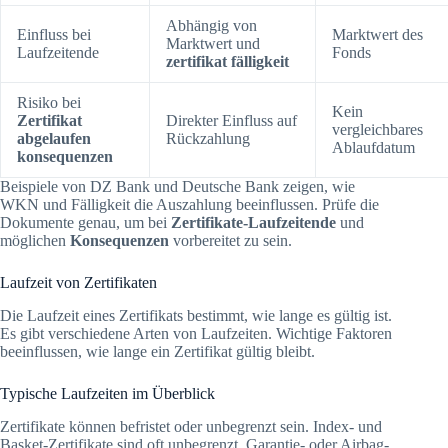
Abhängig von
Einfluss bei
Marktwert des
Marktwert und
Laufzeitende
Fonds
zertifikat fälligkeit
Risiko bei
Kein
Zertifikat
Direkter Einfluss auf
vergleichbares
abgelaufen
Rückzahlung
Ablaufdatum
konsequenzen
Beispiele von DZ Bank und Deutsche Bank zeigen, wie
WKN und Fälligkeit die Auszahlung beeinflussen. Prüfe die
Dokumente genau, um bei
Zertifikate-Laufzeitende
und
möglichen
Konsequenzen
vorbereitet zu sein.
Laufzeit von Zertifikaten
Die Laufzeit eines Zertifikats bestimmt, wie lange es gültig ist.
Es gibt verschiedene Arten von Laufzeiten. Wichtige Faktoren
beeinflussen, wie lange ein Zertifikat gültig bleibt.
Typische Laufzeiten im Überblick
Zertifikate können befristet oder unbegrenzt sein. Index- und
Basket-Zertifikate sind oft unbegrenzt. Garantie- oder Airbag-