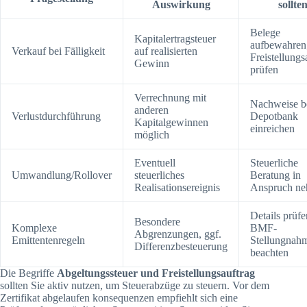
Auswirkung
sollte
Belege
Kapitalertragsteuer
aufbewahren
Verkauf bei Fälligkeit
auf realisierten
Freistellungs
Gewinn
prüfen
Verrechnung mit
Nachweise b
anderen
Verlustdurchführung
Depotbank
Kapitalgewinnen
einreichen
möglich
Eventuell
Steuerliche
Umwandlung/Rollover
steuerliches
Beratung in
Realisationsereignis
Anspruch n
Details prüfe
Besondere
Komplexe
BMF-
Abgrenzungen, ggf.
Emittentenregeln
Stellungnah
Differenzbesteuerung
beachten
Die Begriffe
Abgeltungssteuer und Freistellungsauftrag
sollten Sie aktiv nutzen, um Steuerabzüge zu steuern. Vor dem
Zertifikat abgelaufen konsequenzen empfiehlt sich eine