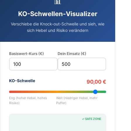
📊
KO-Schwellen-Visualizer
Verschiebe die Knock-out-Schwelle und sieh, wie
sich Hebel und Risiko verändern
Basiswert-Kurs (€)
Dein Einsatz (€)
KO-Schwelle
90,00 €
Eng (hoher Hebel, hohes
Weit (niedriger Hebel, mehr
Risiko)
Puffer)
✓ SAFE ZONE