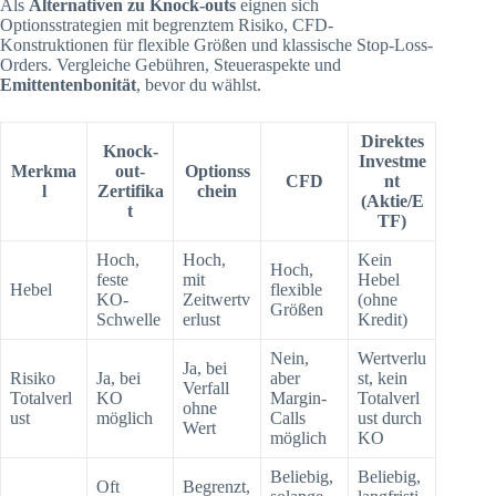
Als
Alternativen zu Knock-outs
eignen sich
Optionsstrategien mit begrenztem Risiko, CFD-
Konstruktionen für flexible Größen und klassische Stop-Loss-
Orders. Vergleiche Gebühren, Steueraspekte und
Emittentenbonität
, bevor du wählst.
Direktes
Knock-
Investme
Merkma
out-
Optionss
CFD
nt
l
Zertifika
chein
(Aktie/E
t
TF)
Hoch,
Hoch,
Kein
Hoch,
feste
mit
Hebel
Hebel
flexible
KO-
Zeitwertv
(ohne
Größen
Schwelle
erlust
Kredit)
Nein,
Wertverlu
Ja, bei
Risiko
Ja, bei
aber
st, kein
Verfall
Totalverl
KO
Margin-
Totalverl
ohne
ust
möglich
Calls
ust durch
Wert
möglich
KO
Beliebig,
Beliebig,
Oft
Begrenzt,