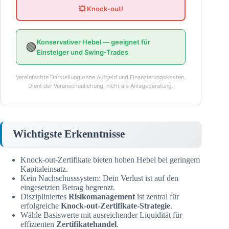
💥 Knock-out!
Konservativer Hebel — geeignet für
🟢
Einsteiger und Swing-Trades
Vereinfachte Darstellung ohne Aufgeld und Finanzierungskosten.
Dient der Veranschaulichung, nicht als Anlageberatung.
Wichtigste Erkenntnisse
Knock-out-Zertifikate bieten hohen Hebel bei geringem
Kapitaleinsatz.
Kein Nachschusssystem: Dein Verlust ist auf den
eingesetzten Betrag begrenzt.
Diszipliniertes
Risikomanagement
ist zentral für
erfolgreiche
Knock-out-Zertifikate-Strategie
.
Wähle Basiswerte mit ausreichender Liquidität für
effizienten
Zertifikatehandel
.