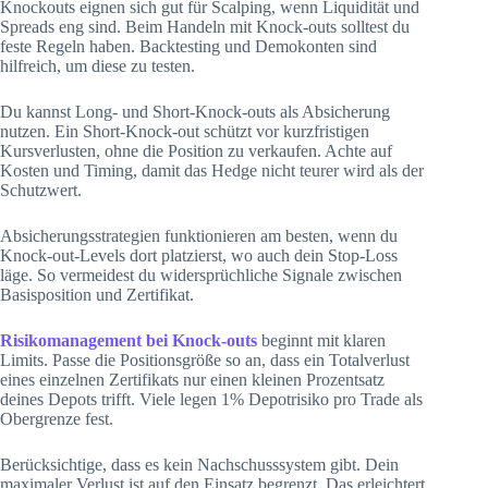
Knockouts eignen sich gut für Scalping, wenn Liquidität und
Spreads eng sind. Beim Handeln mit Knock-outs solltest du
feste Regeln haben. Backtesting und Demokonten sind
hilfreich, um diese zu testen.
Du kannst Long- und Short-Knock-outs als Absicherung
nutzen. Ein Short-Knock-out schützt vor kurzfristigen
Kursverlusten, ohne die Position zu verkaufen. Achte auf
Kosten und Timing, damit das Hedge nicht teurer wird als der
Schutzwert.
Absicherungsstrategien funktionieren am besten, wenn du
Knock-out-Levels dort platzierst, wo auch dein Stop-Loss
läge. So vermeidest du widersprüchliche Signale zwischen
Basisposition und Zertifikat.
Risikomanagement bei Knock-outs
beginnt mit klaren
Limits. Passe die Positionsgröße so an, dass ein Totalverlust
eines einzelnen Zertifikats nur einen kleinen Prozentsatz
deines Depots trifft. Viele legen 1% Depotrisiko pro Trade als
Obergrenze fest.
Berücksichtige, dass es kein Nachschusssystem gibt. Dein
maximaler Verlust ist auf den Einsatz begrenzt. Das erleichtert