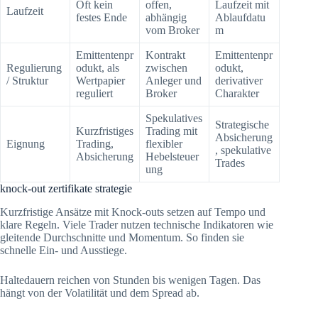
Oft kein
offen,
Laufzeit mit
Laufzeit
festes Ende
abhängig
Ablaufdatu
vom Broker
m
Emittentenpr
Kontrakt
Emittentenpr
Regulierung
odukt, als
zwischen
odukt,
/ Struktur
Wertpapier
Anleger und
derivativer
reguliert
Broker
Charakter
Spekulatives
Strategische
Kurzfristiges
Trading mit
Absicherung
Eignung
Trading,
flexibler
, spekulative
Absicherung
Hebelsteuer
Trades
ung
knock-out zertifikate strategie
Kurzfristige Ansätze mit Knock-outs setzen auf Tempo und
klare Regeln. Viele Trader nutzen technische Indikatoren wie
gleitende Durchschnitte und Momentum. So finden sie
schnelle Ein- und Ausstiege.
Haltedauern reichen von Stunden bis wenigen Tagen. Das
hängt von der Volatilität und dem Spread ab.