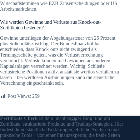
Wirtschaftsterminen wie EZB-Zinsentscheidungen oder US-
Arbeitsmarktdaten.
Wie werden Gewinne und Verluste aus Knock-out-
Zertifikaten besteuert?
Gewinne unterliegen der Abgeltungssteuer von 25 Prozent
plus Solidaritätszuschlag. Der Bundesfinanzhof hat
entschieden, dass Knock-outs nicht zwingend als
Termingeschäfte gelten, was die Verlustverrechnung
vereinfacht: Verluste können mit Gewinnen aus anderen
Kapitalanlagen verrechnet werden. Wichtig: Schließe
verlustreiche Positionen aktiv, anstatt sie wertlos verfallen zu
lassen – bei wertlosen Ausbuchungen kann die steuerliche
Verrechnung eingeschränkt sein.
Post Views:
259
Zertifikate-Check
ist dein unabhängiger Blog rund um
Zertifikate, strukturierte Produkte und Trading-Strategien. Hier
findest du verständliche Erklärungen, ehrliche Analysen und
praktische Tools – von einer Finanzexpertin, die beide Seiten