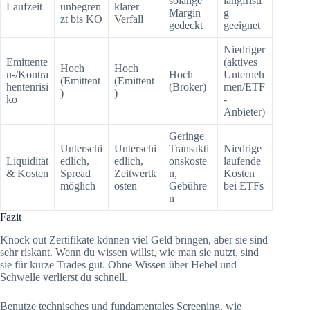
solange
langfristi
Laufzeit
unbegren
klarer
Margin
g
zt bis KO
Verfall
gedeckt
geeignet
Niedriger
Emittente
(aktives
Hoch
Hoch
n-/Kontra
Hoch
Unterneh
(Emittent
(Emittent
hentenrisi
(Broker)
men/ETF
)
)
ko
-
Anbieter)
Geringe
Unterschi
Unterschi
Transakti
Niedrige
Liquidität
edlich,
edlich,
onskoste
laufende
& Kosten
Spread
Zeitwertk
n,
Kosten
möglich
osten
Gebühre
bei ETFs
n
Fazit
Knock out Zertifikate können viel Geld bringen, aber sie sind
sehr riskant. Wenn du wissen willst, wie man sie nutzt, sind
sie für kurze Trades gut. Ohne Wissen über Hebel und
Schwelle verlierst du schnell.
Benutze technisches und fundamentales Screening, wie