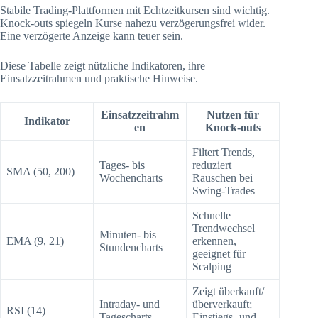
Stabile Trading-Plattformen mit Echtzeitkursen sind wichtig.
Knock-outs spiegeln Kurse nahezu verzögerungsfrei wider.
Eine verzögerte Anzeige kann teuer sein.
Diese Tabelle zeigt nützliche Indikatoren, ihre
Einsatzzeitrahmen und praktische Hinweise.
Einsatzzeitrahm
Nutzen für
Indikator
en
Knock-outs
Filtert Trends,
Tages- bis
reduziert
SMA (50, 200)
Wochencharts
Rauschen bei
Swing-Trades
Schnelle
Trendwechsel
Minuten- bis
EMA (9, 21)
erkennen,
Stundencharts
geeignet für
Scalping
Zeigt überkauft/
Intraday- und
überverkauft;
RSI (14)
Tagescharts
Einstiegs- und