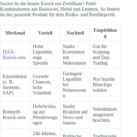
Suchst du die besten Knock out Zertifikate? Prüfe
Kombinationen aus Basiswert, Hebel und Emittent. So findest
du das passende Produkt für dein Risiko- und Renditeprofil.
Empfehlun
Merkmal
Vorteil
Nachteil
g
Hohe
Starke
Gut für
DAX-
Liquidität,
Korrelation
Scalping
Knock-outs
enge
mit
und Day-
Spreads
Makrodaten
Trading
Geringere
Einzelaktien
Gezielte
Liquidität
Nur liquide
(z. B.
Chancen,
bei
Bluechips
Siemens,
hohe
Nebenwerte
wählen
SAP)
Volatilität
n
Hebelwirku
Starke
Volatilitätsm
Rohstoff-
ng auf
Reaktion auf
anagement
Knock-outs
Preisbewegu
News und
beachten
ngen
Saison
24h-Märkte,
Politische
Tradingzeite