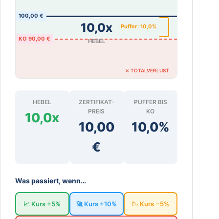
100,00 €
10,0x
Puffer: 10,0%
KO 90,00 €
HEBEL
✗ TOTALVERLUST
HEBEL
ZERTIFIKAT-
PUFFER BIS
PREIS
KO
10,0x
10,00
10,0%
€
Was passiert, wenn…
📈 Kurs +5%
🚀 Kurs +10%
📉 Kurs −5%