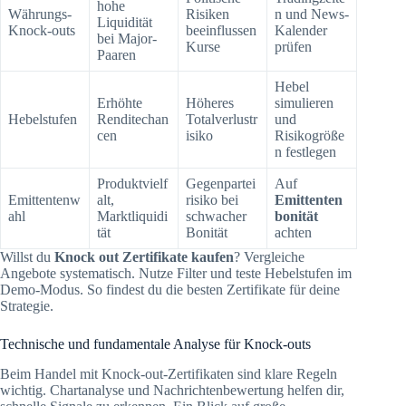
hohe
Währungs-
Risiken
n und News-
Liquidität
Knock-outs
beeinflussen
Kalender
bei Major-
Kurse
prüfen
Paaren
Hebel
Erhöhte
Höheres
simulieren
Hebelstufen
Renditechan
Totalverlustr
und
cen
isiko
Risikogröße
n festlegen
Produktvielf
Gegenpartei
Auf
Emittentenw
alt,
risiko bei
Emittenten
ahl
Marktliquidi
schwacher
bonität
tät
Bonität
achten
Willst du
Knock out Zertifikate kaufen
? Vergleiche
Angebote systematisch. Nutze Filter und teste Hebelstufen im
Demo-Modus. So findest du die besten Zertifikate für deine
Strategie.
Technische und fundamentale Analyse für Knock-outs
Beim Handel mit Knock-out-Zertifikaten sind klare Regeln
wichtig. Chartanalyse und Nachrichtenbewertung helfen dir,