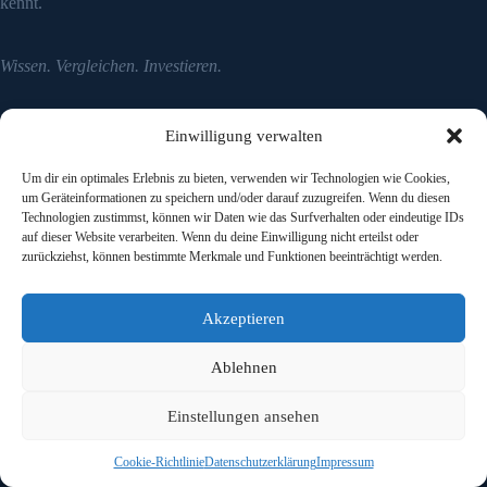
kennt.
Wissen. Vergleichen. Investieren.
Einwilligung verwalten
Interessante Links
Start
Um dir ein optimales Erlebnis zu bieten, verwenden wir Technologien wie Cookies,
Grundwissen
um Geräteinformationen zu speichern und/oder darauf zuzugreifen. Wenn du diesen
Über Uns
Technologien zustimmst, können wir Daten wie das Surfverhalten oder eindeutige IDs
Gastbeitrag schreiben
auf dieser Website verarbeiten. Wenn du deine Einwilligung nicht erteilst oder
zurückziehst, können bestimmte Merkmale und Funktionen beeinträchtigt werden.
Wichtige Links
Akzeptieren
Impressum
Datenschutzerklärung
Ablehnen
Einstellungen ansehen
Risikohinweis:
Keine Anlageberatung. Investitionen in
Zertifikate sind mit Risiken verbunden – bis hin zum
Cookie-Richtlinie
Datenschutzerklärung
Impressum
Totalverlust. Informiere dich sorgfältig, bevor du investierst.