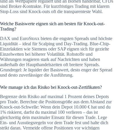
sind als Wertpapiere reguliert und an Börsen handelbar, CFDs
sind Broker-Kontrakte. Für kurzfristiges Trading mit klarem
Stop-Loss sind Knock-outs oft die transparenteste Wahl.
Welche Basiswerte eignen sich am besten für Knock-out-
Trading?
DAX und EuroStoxx bieten die engsten Spreads und höchste
Liquidität – ideal für Scalping und Day-Trading. Blue-Chip-
Einzelaktien wie Siemens oder SAP eignen sich für gezielte
Einzelwetten bei höherer Volatilität. Rohstoffe und
Währungen reagieren stark auf Nachrichten und haben
außerhalb der Haupthandelszeiten oft breitere Spreads.
Grundregel: Je liquider der Basiswert, desto enger der Spread
und desto zuverlässiger die Ausführung.
Wie manage ich das Risiko bei Knock-out-Zertifikaten?
Begrenze dein Risiko auf maximal 1 Prozent deines Depots
pro Trade. Berechne die Positionsgröße aus dem Abstand zur
Knock-out-Schwelle: Wenn dein Depot 10.000 € hat und du
1% riskierst, darfst du maximal 100 verlieren – das ist
gleichzeitig dein maximaler Einsatz für diesen Trade. Lege
Ein- und Ausstiegsregeln vor dem Trade fest und halte dich
strikt daran. Vermeide offene Positionen vor wichtigen